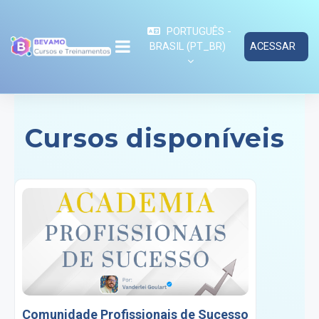
Ir para o conteúdo principal
PORTUGUÊS -
BRASIL ‎(PT_BR)‎
ACESSAR
PAINEL LATERAL
Cursos disponíveis
Comunidade Profissionais de Sucesso