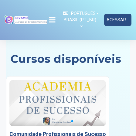
Ir para o conteúdo principal
PORTUGUÊS -
BRASIL ‎(PT_BR)‎
ACESSAR
PAINEL LATERAL
Cursos disponíveis
Comunidade Profissionais de Sucesso